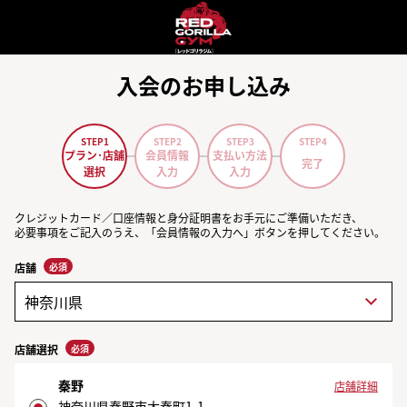
入会のお申し込み
STEP1
STEP2
STEP3
STEP4
プラン･店舗
会員情報
支払い方法
完了
選択
入力
入力
クレジットカード／口座情報と身分証明書をお手元にご準備いただき、
必要事項をご記入のうえ、「会員情報の入力へ」ボタンを押してください。
必須
店舗
必須
店舗選択
秦野
店舗詳細
神奈川県秦野市大秦町1-1